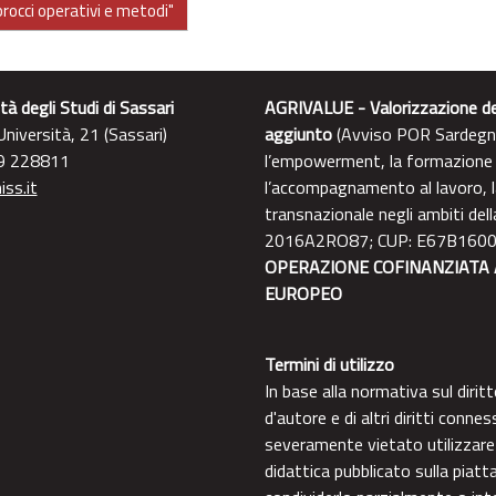
rocci operativi e metodi"
tà degli Studi di Sassari
AGRIVALUE - Valorizzazione dell
niversità, 21 (Sassari)
aggiunto
(Avviso POR Sardegna
9 228811
l’empowerment, la formazione p
ss.it
l’accompagnamento al lavoro, la
transnazionale negli ambiti del
2016A2RO87; CUP: E67B160
OPERAZIONE COFINANZIATA 
EUROPEO
Termini di utilizzo
In base alla normativa sul diri
d'autore e di altri diritti conn
severamente vietato utilizzare 
didattica pubblicato sulla piatt