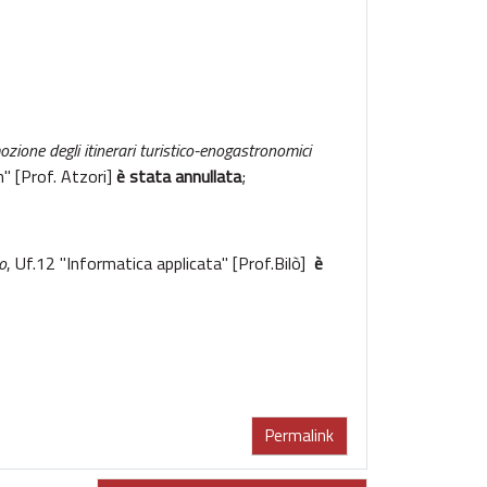
zione degli itinerari turistico-enogastronomici
n" [Prof. Atzori]
è stata annullata
;
co
, Uf.12 "Informatica applicata" [Prof.Bilò]
è
Permalink