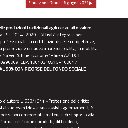
Variazione Orario 16 giugno 2021 ▶︎
e produzioni tradizionali agricole ad alto valore
 FSE 2014- 2020 - Attività integrate per
rofessionale, la certificazione delle competenze,
 promozione di nuova imprenditorialità, la mobilità
la “Green & Blue Economy” - linea A2) DCT:
00990009; CLP: 1001031851GR160017
AL 50% CON RISORSE DEL FONDO SOCIALE
tto d'autore L. 633/1941 «Protezione del diritto
essi al suo esercizio» e successivi aggiornamenti, è
per scopi commerciali il materiale di supporto alla
aforma, così come riprodurlo, diffonderlo,