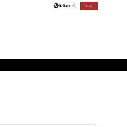
Italiano ‎(it)‎
Login