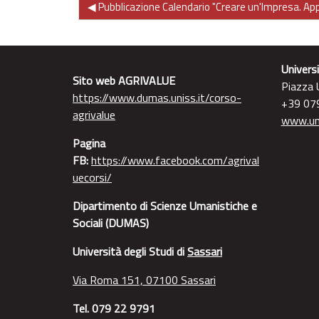
◀︎ Pubblicazione Calendario "Creare un'Impresa. App
Universi
Sito web AGRIVALUE
Piazza U
https://www.dumas.uniss.it/corso-
+39 07
agrivalue
www.uni
Pagina
FB:
https://www.facebook.com/agrival
uecorsi/
Dipartimento di Scienze Umanistiche e
Sociali (DUMAS)
Università degli Studi di
Sassari
Via Roma 151, 07100 Sassari
Tel. 079 22 9791