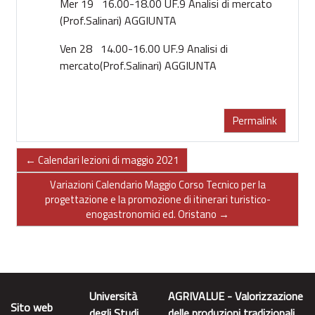
Mer 19
16.00-18.00
UF.9
Analisi di mercato
(Prof.Salinari) AGGIUNTA
Ven 28
14.00-16.00
UF.9
Analisi di
mercato(Prof.Salinari) AGGIUNTA
Permalink
← Calendari lezioni di maggio 2021
Variazioni Calendario Maggio Corso Tecnico per la
progettazione e la promozione di itinerari turistico-
enogastronomici ed. Oristano →
Università
AGRIVALUE - Valorizzazione
Sito web
degli Studi
delle produzioni tradizionali