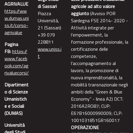
AGRIVALUE
di Sassari
agricole ad alto valore
https://ww
Piazza
aggiunto
(Avviso POR
w.dumas.uni
Università,
Sardegna FSE 2014- 2020 -
ss.it/corso-
21 (Sassari)
Attività integrate per
agrivalue
+39 079
l’empowerment, la
228811
formazione professionale, la
Pagina
www.uniss.i
certificazione delle
FB:
https://
t
competenze,
www.faceb
l’accompagnamento al
ook.com/ag
lavoro, la promozione di
rivaluecorsi/
nuova imprenditorialità, la
Dipartiment
mobilità transnazionale negli
o di Scienze
ambiti della “Green & Blue
Umanistich
Economy” - linea A2) DCT:
e e Sociali
2016A2RO87; CUP:
(DUMAS)
E67B16000990009; CLP:
1001031851GR160017
Università
OPERAZIONE
degli Studi