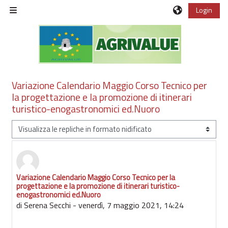
Vai al contenuto principale
Login
Pannello laterale
Variazione Calendario Maggio Corso Tecnico per
la progettazione e la promozione di itinerari
turistico-enogastronomici ed.Nuoro
Modalità visualizzazione
Variazione Calendario Maggio Corso Tecnico per la
Numero di risposte: 0
progettazione e la promozione di itinerari turistico-
enogastronomici ed.Nuoro
di
Serena Secchi
-
venerdì, 7 maggio 2021, 14:24